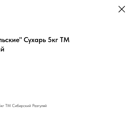
ьские" Сухарь 5кг ТМ
яй
5кг ТМ Сибирский Разгуляй