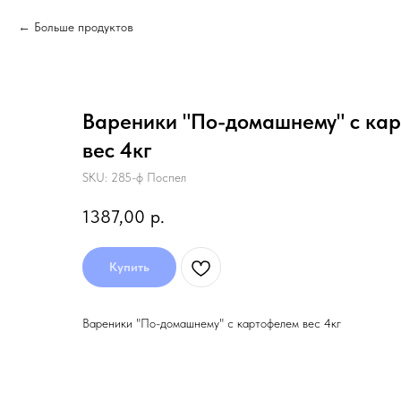
Больше продуктов
Вареники "По-домашнему" с ка
вес 4кг
SKU:
285-ф Поспел
1387,00
р.
Купить
Вареники "По-домашнему" с картофелем вес 4кг