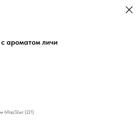
с ароматом личи
и 60гр/32шт (221)