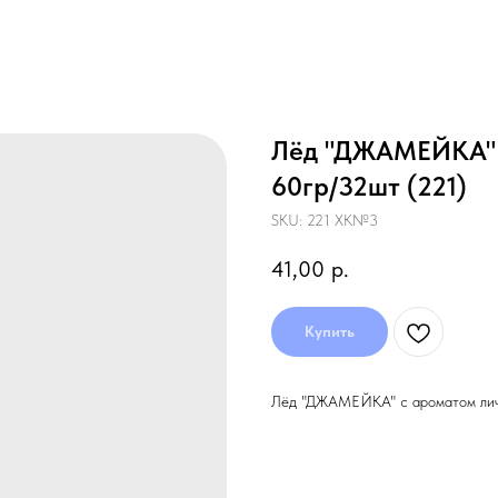
Лёд "ДЖАМЕЙКА" 
60гр/32шт (221)
SKU:
221 ХК№3
41,00
р.
Купить
Лёд "ДЖАМЕЙКА" с ароматом лич