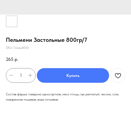
Пельмени Застольные 800гр/7
SKU:
Гонец800г
265
р.
Купить
Состав фарша: говядина односортная, мясо птицы, лук репчатый, чеснок, соль
поваренная пищевая, вода питьевая.