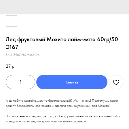
Лед фруктовый Мохито лайм-мята 60гр/50
Э167
SKU:
Э167 НХ Нов60гр
27
р.
Купить
А вы любите коктейль мохито безалкогольный? Мы – очень! Поэтому мы взяли
рецепт безалкогольного мохито и сделали свой вкуснейший лёд Мохито!
Это мороженое создано для того, чтобы дарить свежесть мяты и кислинку лайма
– ведь все мы знаем, как круто напиток мохито освежает.