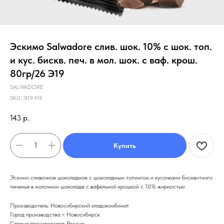
Эскимо Salwadore слив. шок. 10% с шок. топ.
и кус. бискв. печ. в мол. шок. с ваф. крош.
80гр/26 Э19
SALWADORE
SKU:
Э19 НХ
143
р.
Купить
Эскимо сливочное шоколадное с шоколадным топингом и кусочками бисквитного
печенья в молочном шоколаде с вафельной крошкой с 10% жирностью
Производитель: Новосибирский хладокомбинат
Город производства: г. Новосибирск
Страна производства: Россия